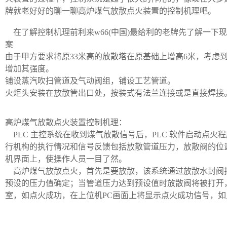
牌就老好好的聊一聊高炉煤气放散点火装置的控制机理吧。
在了解控制机理前利来w66(中国)最给利的老牌先了解一下
案
由于甲方要求将原33米高的放散塔在原基础上增高6米，考虑
增加其强度。
铺设蒸汽吹扫管道及气动阀组，铺设工艺管道。
火炬头安装在放散管出口处，按装式有法兰连接或是直接焊接
高炉煤气放散点火装置控制机理：
PLC 主控系统在收到煤气放散信号后，PLC 软件启动点火程序
行机构的执行情况和信号反馈包括放散管道压力，放散阀的位
机界面上，使操作人员一目了然。
高炉煤气放散点火，首先是要放散，该系统通过放散水封阀打
预设的压力值确定；当管道压力达到预设值时放散阀将被打开
室，如点火成功，在上位机PC画面上将显示点火成功信号，