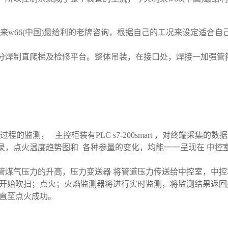
w66(中国)最给利的老牌咨询，根据自己的工况来设定适合自己
部分焊制直爬梯及检修平台。整体吊装，在接口处，焊接一加强管
测， 主控柜装有PLC s7-200smart ，对终端采集的数
，点火温度趋势图和 各种参量的变化，均能一一呈现在 中控
煤气压力的升高，压力变送器 将管道压力传送给中控室，中控
骤开始吹扫；点火；火焰监测器将进行实时监测，将监测结果返回
直至点火成功。