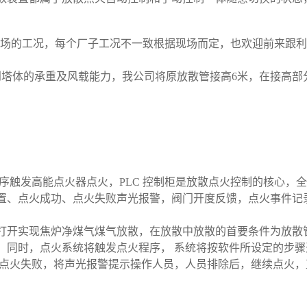
现场的工况，每个厂子工况不一致根据现场而定，也欢迎前来跟利来
到塔体的承重及风载能力，我公司将原放散管接高6米，在接高
。
触发高能点火器点火，PLC 控制柜是放散点火控制的核心，全过程的监
置、点火成功、点火失败声光报警，阀门开度反馈，点火事件记录
开实现焦炉净煤气煤气放散，在放散中放散的首要条件为放散管
，同时，点火系统将触发点火程序， 系统将按软件所设定的步
如点火失败，将声光报警提示操作人员，人员排除后，继续点火，