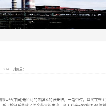
18:14 浏览量：
利来w66(中国)最给利的老牌说的很笼统，一笔带过，其实在整
以控制系统成了整个装置的主流，今天利来w66(中国)最给