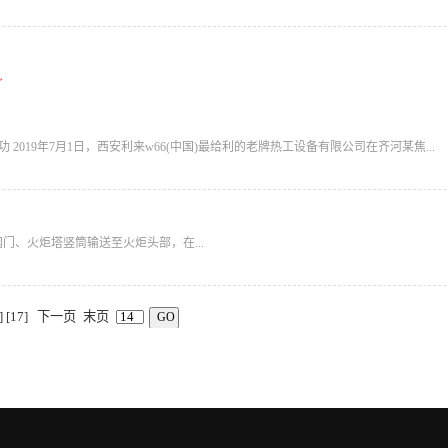
>
功 2019年7月1日，西安利来w66(中国)最给利的老牌热工设备有限公司在齐河某焦...
门、火炬塔竖筒输送至火炬头部，在...
]
[17]
下一页
末页