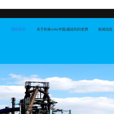
网站首页
关于利来w66(中国)最给利的老牌
新闻动态