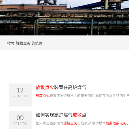
搜索
放散点火
的结果
放散
点火
装置在高炉煤气
12
放散
点火
装置在高炉煤气上的重要作用 高炉在冶炼生铁的生产
2019/08
如何实现高炉煤气
放散
点
09
​如何实现高炉煤气
放散
点火
火焰稳定 高炉煤气
放散
放散
点火
2019/08