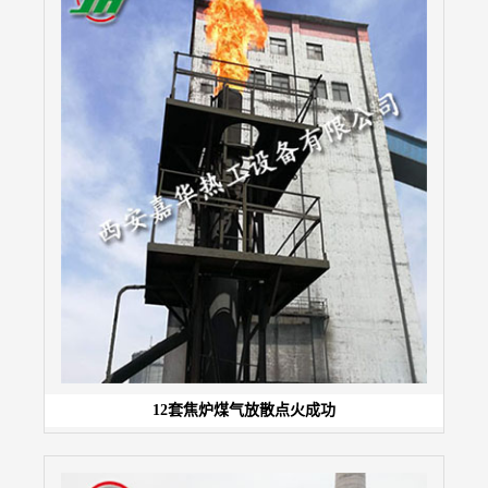
12套焦炉煤气放散点火成功