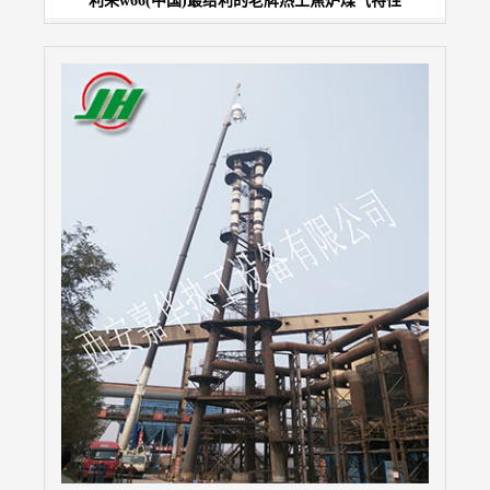
利来w66(中国)最给利的老牌热工焦炉煤气特性