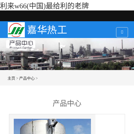
利来w66(中国)最给利的老牌
主页
>
产品中心
>
产品中心