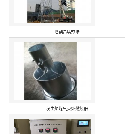
塔架吊装现场
发生炉煤气火炬燃烧器